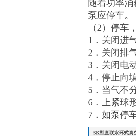
随着功率消
泵应停车。
（2）停车
1．关闭进
2．关闭排
3．关闭电
4．停止向
5．当气不
6．上紧球
7．如泵停
SK型直联水环式真