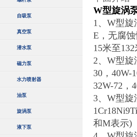
W型旋涡
自吸泵
1、W型旋
真空泵
E，无腐
15米至13
潜水泵
2、W型旋涡
磁力泵
30，40W-
水力喷射器
32W-72
油泵
3、W型旋
1Cr18Ni
旋涡泵
和M表示)
液下泵
4、W型