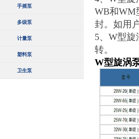
手摇泵
WB和W
封。如用
多级泵
5、W型
计量泵
转。
塑料泵
W型旋涡
卫生泵