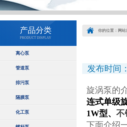
产品分类
你的位置：
网站
PRODUCT DISPLAY
离心泵
发布时间：2
管道泵
排污泵
旋涡泵的
隔膜泵
连式单级
1W型
、
不
化工泵
下面介绍
螺杆泵