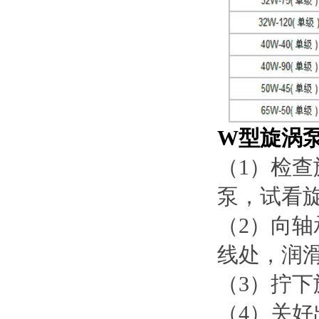
W型旋涡
（1）检
泵，试看
（2）向
线处，润
（3）拧
（4）关